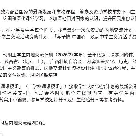
直致力配合国家的最新发展和学校课程，筹办及资助学校举办不同主
，巩固和深化课堂学习，以加深他们对国家的认识，提升国民身份认
，在小学及中学每个阶段，参与最少一次获资助的内地交流计划，
高小学生交流活动资助计划—「赤子情 中国心」及高中学生交流活动
附上学生内地交流计划（2026/27学年）全年概览（请参阅
附件
川省、陕西省、北京、上海、广西壮族自治区，内容涵盖文化、历史、
国主义教育的推展，内地交流计划包括设计建国历史体验行程，并自2
辈的奋斗足迹，培育民族精神
—学校通讯模组」（「学校通讯模组」）接收学生内地交流计划的最新
调整相关安排。本局会不时更新全年概览内容，有关学生内
载实用小锦囊、参与学校短片分享及师生经验分享等参考资料。
方位学习及内地交流组2联络。
] 。