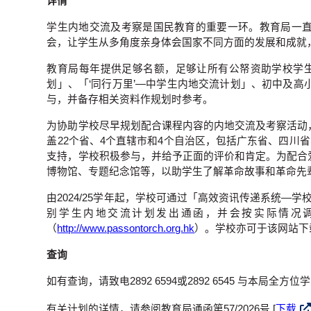
详情
学生内地交流及考察是国民教育的重要一环。教育局一
会，让学生从多角度亲身体会国家不同方面的发展和成就
教育局每年提供足够名额，足够让所有公帑资助学校学生
划」、「‘同行万里’—中学生内地交流计划」、初中及
与，并备存相关资料作规划时参考。
为协助学校尽早规划配合课程内容的内地交流及考察活动，现
盖22个省、4个直辖市和4个自治区，包括广东省、四
支持，学校积极参与，并给予正面的评价和肯定。为配合爱
博物馆、专题纪念馆等，以助学生了解革命故事和革命先
由2024/25学年起，学校可通过「高效资讯传递系统
别学生内地交流计划发出通函，并会按实际情况
（
http://www.passontorch.org.hk
）。学校亦可于该网站下
查询
如有查询，请致电2892 6594或2892 6545 与本局全
有关计划的详情，请参阅教育局通函第57/2026号 [
下载