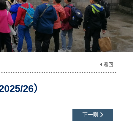
返回
5/26）
下一则