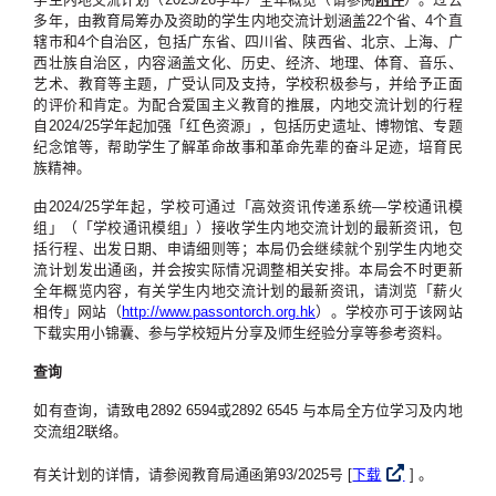
多年，由教育局筹办及资助的学生内地交流计划涵盖22个省、4个直
辖市和4个自治区，包括广东省、四川省、陕西省、北京、上海、广
西壮族自治区，内容涵盖文化、历史、经济、地理、体育、音乐、
艺术、教育等主题，广受认同及支持，学校积极参与，并给予正面
的评价和肯定。为配合爱国主义教育的推展，内地交流计划的行程
自2024/25学年起加强「红色资源」，包括历史遗址、博物馆、专题
纪念馆等，帮助学生了解革命故事和革命先辈的奋斗足迹，培育民
族精神。
由2024/25学年起，学校可通过「高效资讯传递系统—学校通讯模
组」（「学校通讯模组」）接收学生内地交流计划的最新资讯，包
括行程、出发日期、申请细则等；本局仍会继续就个别学生内地交
流计划发出通函，并会按实际情况调整相关安排。本局会不时更新
全年概览内容，有关学生内地交流计划的最新资讯，请浏览「薪火
相传」网站（
http://www.passontorch.org.hk
）。学校亦可于该网站
下载实用小锦囊、参与学校短片分享及师生经验分享等参考资料。
查询
如有查询，请致电2892 6594或2892 6545 与本局全方位学习及内地
交流组2联络。
有关计划的详情，请参阅教育局通函第93/2025号 [
下载
] 。