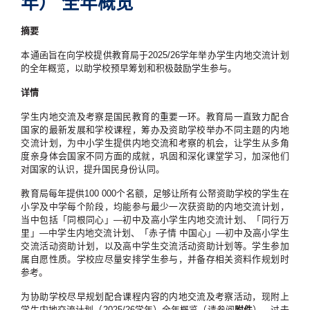
年） 全年概览
摘要
本通函旨在向学校提供教育局于2025/26学年举办学生内地交流计划
的全年概览，以助学校预早筹划和积极鼓励学生参与。
详情
学生内地交流及考察是国民教育的重要一环。教育局一直致力配合
国家的最新发展和学校课程，筹办及资助学校举办不同主题的内地
交流计划，为中小学生提供内地交流和考察的机会，让学生从多角
度亲身体会国家不同方面的成就，巩固和深化课堂学习，加深他们
对国家的认识，提升国民身份认同。
教育局每年提供100 000个名额，足够让所有公帑资助学校的学生在
小学及中学每个阶段，均能参与最少一次获资助的内地交流计划，
当中包括「同根同心」—初中及高小学生内地交流计划、「同行万
里」—中学生内地交流计划、「赤子情 中国心」—初中及高小学生
交流活动资助计划，以及高中学生交流活动资助计划等。学生参加
属自愿性质。学校应尽量安排学生参与，并备存相关资料作规划时
参考。
为协助学校尽早规划配合课程内容的内地交流及考察活动，现附上
学生内地交流计划（2025/26学年）全年概览（请参阅
附件
）。过去