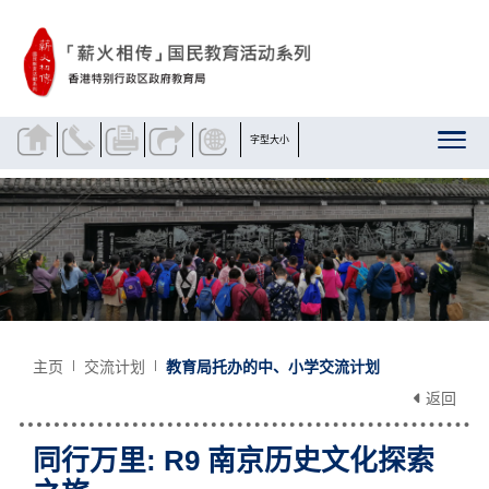
跳到内容
字型大小
主页
交流计划
教育局托办的中、小学交流计划
返回
同行万里: R9 南京历史文化探索