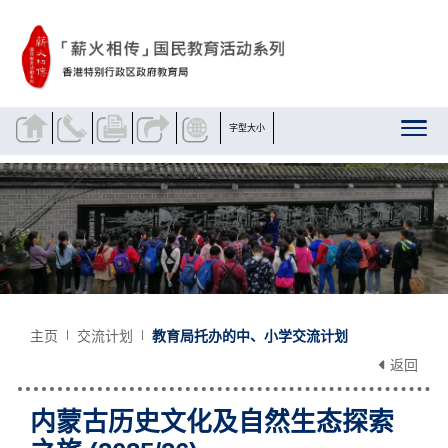
跳到内容
字型大小
主页
交流计划
教育局托办的中、小学交流计划
返回
内蒙古历史文化及自然生态探索