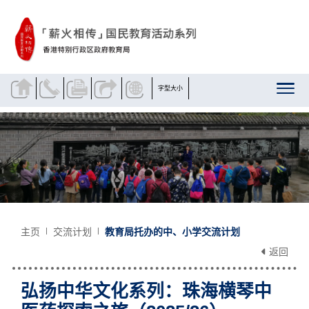
跳到内容
字型大小
主页
交流计划
教育局托办的中、小学交流计划
返回
弘扬中华文化系列：珠海横琴中