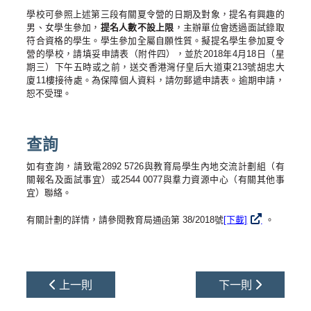
學校可參照上述第三段有關夏令營的日期及對象，提名有興趣的
男、女學生參加，
提名人數不設上限
，主辦單位會透過面試錄取
符合資格的學生。
學生參加全屬自願性質
。擬提名學生參加夏令
營的學校，請填妥申請表（
附件四
），並於
2018年4月18日（星
期三）下午五時或之前
，送交香港灣仔皇后大道東213號胡忠大
廈11樓接待處。為保障個人資料，請勿郵遞申請表。逾期申請，
恕不受理。
查詢
如有查詢，
請致電
2892 5726
與教育局學生內地交流計劃組（有
關報名及面試事宜）或
2544 0077
與羣力資源中心
（
有關其他事
宜）聯絡
。
有關計劃的詳情，請參閱教育局通函第 38/2018號
[下載]
。
上一則
下一則