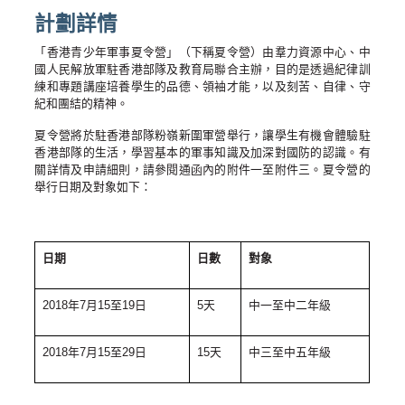
計劃詳情
「香港青少年軍事夏令營」（下稱夏令營）由羣力資源中心、中
國人民解放軍駐香港部隊及教育局聯合主辦，目的是透過紀律訓
練和專題講座培養學生的品德、領袖才能，以及刻苦、自律、守
紀和團結的精神。
夏令營將於駐香港部隊粉嶺新圍軍營舉行，讓學生有機會體驗駐
香港部隊的生活，學習基本的軍事知識及加深對國防的認識。有
關詳情及申請細則，請參閱通函內的
附件一至附件三
。夏令營的
舉行日期及對象如下：
日期
日數
對象
2018年7月15至19日
5天
中一至中二年級
2018年7月15至29日
15天
中三至中五年級