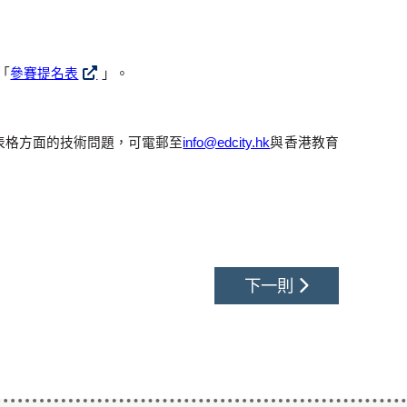
「
參賽提名表
」。
提交表格方面的技術問題，可電郵至
info@edcity.hk
與香港教育
下一則