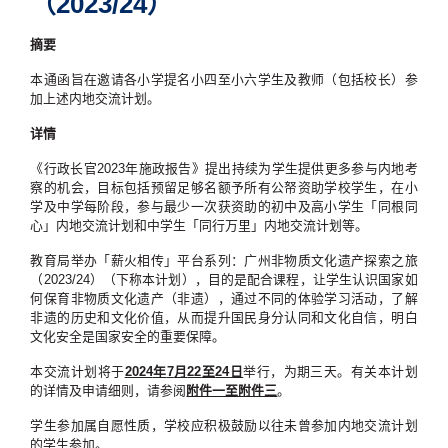
（2023/24）
摘要
本通函旨在邀请各小学提名小四至小六学生及教师（包括校长）参
加上述内地交流计划。
详情
《行政长官2023年施政报告》提出持续为学生提供更多参与内地考
察的机会，目标包括预留足够名额予所有公帑资助学校学生，在小
学及中学每阶段，参与最少一次获资助的初中及高小学生「同根同
心」内地交流计划和中学生「同行万里」内地交流计划等。
教育局举办「薪火相传」平台系列：广州非物质文化遗产探索之旅
（2023/24）（下称本计划），目的是配合课程，让学生认识国家如
何保育非物质文化遗产（非遗），通过不同的体验学习活动，了解
非遗的历史和文化价值，从而提升国民身分认同和文化自信，明白
文化安全是国家安全的重要保障。
本交流计划将于
2024
年
7
月
22
至
24
日
举行，为期三天。有关本计划
的详情及申请细则，请参阅
附件一至附件三
。
学生参加属自愿性质，学校应积极鼓励以往未曾参加内地交流计划
的学生参加。