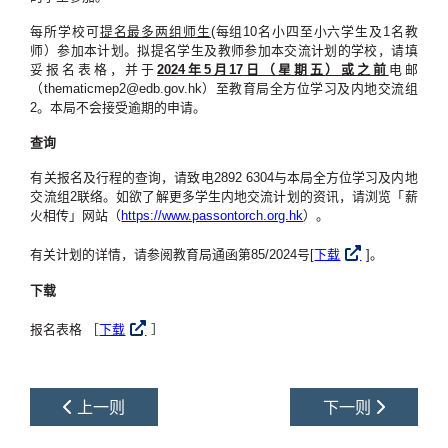
每所学校可
提名最多
两
组师生(
每组10名小四至小六学生及1名教
师）参加本计划。拟提名学生及教师参加本交流计划的学校，请填
妥报名表格，并于
2024
年5
月17
日
（
星期
五
）
或之前
电邮
（thematicmep2@edb.gov.hk）至教育局全方位学习及内地交流组
2。本局不会接受逾期的申请。
查询
有关报名及行程的查询，请致电2892 6304与本局全方位学习及内地
交流组2联络。如欲了解更多学生内地交流计划的资讯，请浏览「薪
火相传」网站（
https://www.passontorch.org.hk
）。
有关计划的详情，请参阅教育局通函第85/2024号[
下载
]。
下载
报名表格 ［
下载
］
上一则
下一则