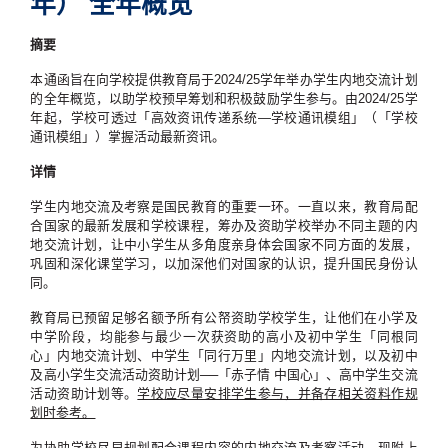
年） 全年概览
摘要
本通函旨在向学校提供教育局于2024/25学年举办学生内地交流计划
的全年概览，以助学校预早筹划和积极鼓励学生参与。由2024/25学
年起，学校可透过「高效资讯传递系统—学校通讯模组」（「学校
通讯模组」）掌握活动最新资讯。
详情
学生内地交流及考察是国民教育的重要一环。一直以来，教育局配
合国家的最新发展和学校课程，筹办及资助学校举办不同主题的内
地交流计划，让中小学生从多角度亲身体会国家不同方面的发展，
巩固和深化课堂学习，以加深他们对国家的认识，提升国民身份认
同。
教育局已预留足够名额予所有公帑资助学校学生，让他们在小学及
中学阶段，均能参与最少一次获资助的高小及初中学生「同根同
心」内地交流计划、中学生「同行万里」内地交流计划，以及初中
及高小学生交流活动资助计划──「赤子情 中国心」、高中学生交流
活动资助计划等。
学校应尽量安排学生参与，并备存相关资料作规
划时参考。
为协助学校尽早规划配合课程内容的内地交流及考察活动，现附上