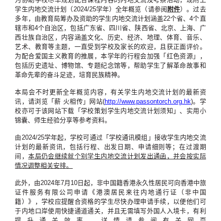
学生内地交流计划（2024/25学年）全年概览（请参阅
附件
）。过去
多年，由教育局筹办及资助的学生内地交流计划涵盖22个省、4个直
辖市和4个自治区，包括广东省、四川省、陕西省、北京、上海、广
西壮族自治区，内容涵盖文化、历史、经济、地理、体育、音乐、
艺术、教育等主题，一直受到学校及家长的欢迎，且获正面评价。
为配合爱国主义教育的推展，本学年的行程会加强「红色资源」，
包括历史遗址、博物馆、专题纪念馆等，帮助学生了解革命故事和
革命先辈的奋斗足迹，培育民族精神。
本局会不时更新全年概览内容，有关学生内地交流计划的最新资
讯，请浏览「薪 火相传」网站(
http://www.passontorch.org.hk
)。学
校亦可于该网站下载「学校策划学生内地交流计划须知」、实用小
锦囊、师生经验分享等参考资料。
由2024/25学年起，学校可通过「学校通讯模组」接收学生内地交流
计划的最新资讯，包括行程、出发日期、申请细则等；在过渡期
间，
本局
仍
会
继续
就
个别
学生内地交流计划发出通函
，并会按实际
情况调整相关安排
。
此外，由2024年7月10日起，非中国籍香港永久性居民可向香港中旅
证件服务有限公司申请《港澳居民来往内地通行证（非中国
籍）》，学校应提醒合资格的学生尽快办理申请手续，以便他们可
于内地口岸使用快捷通道通关，并且无需填写外国人入境卡，有利
提升通关效率，详情请参阅有关网页