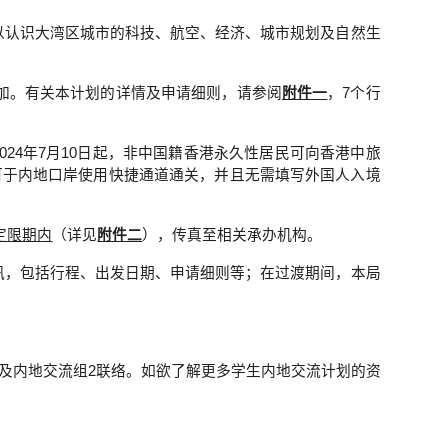
，以认识大湾区城市的科技、航空、经济、城市规划及自然生
生参加。有关本计划的详情及申请细则，请参阅
附件一
，7个行
24年7月10日起，非中国籍香港永久性居民可向香港中旅
可于内地口岸使用快捷通道通关，并且无需填写外国人入境
定限期内
（详见
附件二
），传真至相关承办机构。
资讯，包括行程、出发日期、申请细则等；在过渡期间，本局
位学习及内地交流组2联络。如欲了解更多学生内地交流计划的资