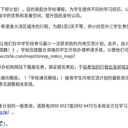
5）（下称计划），目的是配合学校课程，为学生提供不同的学习经历
设中的优势和发展空间，提升国民身份认同。
筹办7个粤港澳大湾区城市的行程，为期1至2天不等，供小四至中三学
他们在中学阶段参与最少一次获资助的内地交流计划。此外，由20
国籍）》，学校应提醒合资格的学生尽快办理申请手续，以便他们
com/mep/zh/nrep_notice_mep/）
于承办机构网站下载报名表，填妥报名表后，于
拟参加的行程出发前
指
—学校通讯模组」（「学校通讯模组」）接收学生内地交流计划的最新
情况调整相关安排。
的一般查询，请致电2892 6517或2892 6472与本局全方
rg.hk
）。
] 。