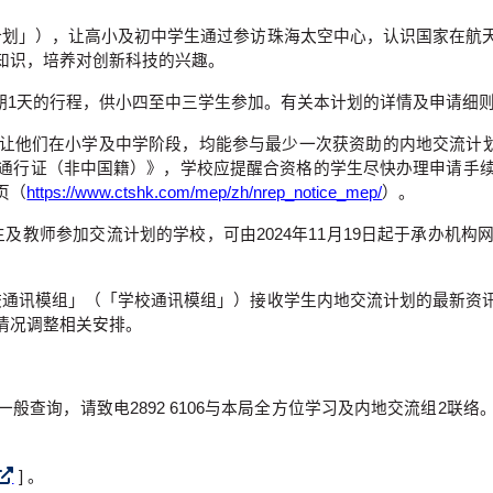
交流计划」），让高小及初中学生通过参访珠海太空中心，认识国家在
知识，培养对创新科技的兴趣。
筹办为期1天的行程，供小四至中三学生参加。有关本计划的详情及申请细
他们在小学及中学阶段，均能参与最少一次获资助的内地交流计划。
通行证（非中国籍）》，学校应提醒合资格的学生尽快办理申请手
页（
https://www.ctshk.com/mep/zh/nrep_notice_mep/
）。
学生及教师参加交流计划的学校，可由2024年11月19日起于承办
—学校通讯模组」（「学校通讯模组」）接收学生内地交流计划的最新
情况调整相关安排。
般查询，请致电2892 6106与本局全方位学习及内地交流组2联
] 。