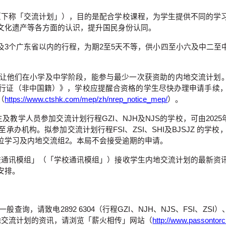
三）（下称「交流计划」），目的是配合学校课程，为学生提供不同的
文化遗产等各方面的认识，提升国民身份认同。
以外及3个广东省以内的行程，为期2至5天不等，供小四至小六及中
他们在小学及中学阶段，能参与最少一次获资助的内地交流计划。此
行证（非中国籍）》，学校应提醒合资格的学生尽快办理申请手续
（
https://www.ctshk.com/mep/zh/nrep_notice_mep/
）。
生及教学人员参加交流计划行程GZI、NJH及NJS的学校，可由20
承办机构。拟参加交流计划行程FSI、ZSI、SHI及BJSJZ 的学
位学习及内地交流组2。本局不会接受逾期的申请。
—学校通讯模组」（「学校通讯模组」）接收学生内地交流计划的最新
安排。
电2892 6304（行程GZI、NJH、NJS、FSI、ZSI）、2892
地交流计划的资讯，请浏览「薪火相传」网站（
http://www.passontorc