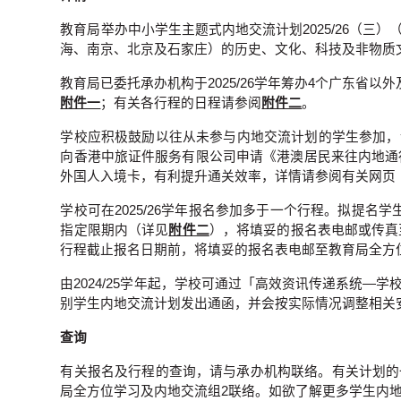
教育局举办中小学生主题式内地交流计划2025/26（
海、南京、北京及石家庄）的历史、文化、科技及非物质
教育局已委托承办机构于2025/26学年筹办4个广东省
附件一
；有关各行程的日程请参阅
附件二
。
学校应积极鼓励以往从未参与内地交流计划的学生参加，让
向香港中旅证件服务有限公司申请《港澳居民来往内地通
外国人入境卡，有利提升通关效率，详情请参阅有关网页
学校可在2025/26学年报名参加多于一个行程。拟提名学
指定限期内（详见
附件二
），将填妥的报名表电邮或传真至
行程截止报名日期前，将填妥的报名表电邮至教育局全方
由2024/25学年起，学校可通过「高效资讯传递系统
别学生内地交流计划发出通函，并会按实际情况调整相关
查询
有关报名及行程的查询，请与承办机构联络。有关计划的一般查询，请致
局全方位学习及内地交流组2联络。如欲了解更多学生内