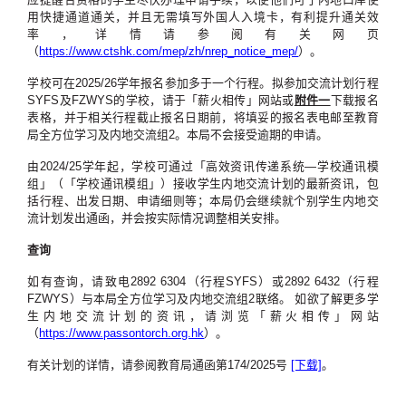
用快捷通道通关，并且无需填写外国人入境卡，有利提升通关效
率，详情请参阅有关网页
（
https://www.ctshk.com/mep/zh/nrep_notice_mep/
）。
学校可在2025/26学年报名参加多于一个行程。拟参加交流计划行程
SYFS及FZWYS的学校，请于「薪火相传」网站或
附件一
下载报名
表格，并于相关行程截止报名日期前，将填妥的报名表电邮至教育
局全方位学习及内地交流组2。本局不会接受逾期的申请。
由2024/25学年起，学校可通过「高效资讯传递系统—学校通讯模
组」（「学校通讯模组」）接收学生内地交流计划的最新资讯，包
括行程、出发日期、申请细则等；本局仍会继续就个别学生内地交
流计划发出通函，并会按实际情况调整相关安排。
查询
如有查询，请致电2892 6304（行程SYFS）或2892 6432（行程
FZWYS）与本局全方位学习及内地交流组2联络。 如欲了解更多学
生内地交流计划的资讯，请浏览「薪火相传」网站
（
https://www.passontorch.org.hk
）。
有关计划的详情，请参阅教育局通函第174/2025号
[下载]
。