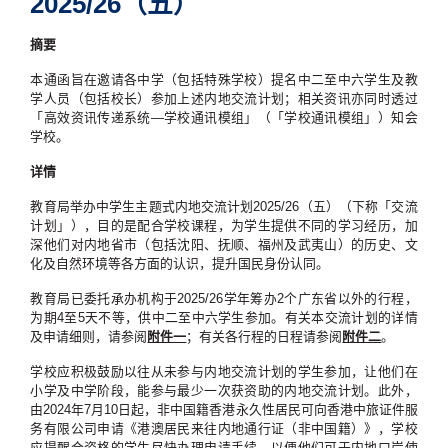
2025/26（五）
摘要
本通函旨在邀请各中学（包括特殊学校）提名中二至中六学生及教
学人员（包括校长）参加上述内地交流计划；相关资讯亦同时透过
「高效资讯传递系统—学校通讯模组」（「学校通讯模组」）知会
学校。
详情
教育局举办中学生主题式内地交流计划2025/26（五）（下称「交流
计划」），目的是配合学校课程，为学生提供不同的学习经历，加
深他们对内地省市（包括沈阳、抚顺、福州及武夷山）的历史、文
化及自然环境等各方面的认识，提升国民身份认同。
教育局已委托承办机构于2025/26学年筹办2个广东省以外的行程，
为期4至5天不等，供中二至中六学生参加。有关本交流计划的详情
及申请细则，请参阅
附件一
；有关各行程的日程请参阅
附件二
。
学校应积极鼓励以往从未参与内地交流计划的学生参加，让他们在
小学及中学阶段，能参与最少一次获资助的内地交流计划。此外，
由2024年7月10日起，非中国籍香港永久性居民可向香港中旅证件服
务有限公司申请《港澳居民来往内地通行证（非中国籍）》，学校
应提醒合资格的学生尽快办理申请手续，以便他们可于内地口岸使