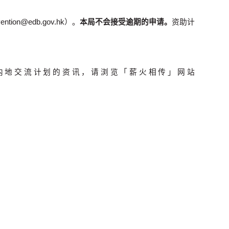
@edb.gov.hk）。
本局不会接受逾期的申请。
资助计
多学生内地交流计划的资讯，请浏览「薪火相传」网站