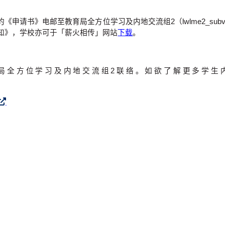
》电邮至教育局全方位学习及内地交流组2（lwlme2_subvention
知》，学校亦可于「薪火相传」网站
下载
。
6430与教育局全方位学习及内地交流组2联络。如欲了解更