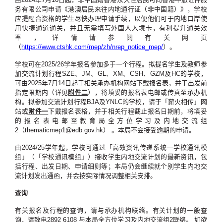
务有限公司申请《港澳居民来往内地通行证（非中国籍）》，学校
应提醒合资格的学生尽快办理申请手续，以便他们可于内地口岸使
用快捷通道通关，并且无需填写外国人入境卡，有利提升通关效
率，详情请参阅有关网页
（
https://www.ctshk.com/mep/zh/nrep_notice_mep/
）。
学校可在2025/26学年报名参加多于一个行程。拟提名学生及教师参
加交流计划行程SZE、JM、GL、XM、CSH、GZM及HC的学校，
可由2025年7月14日起于相关承办机构网站下载报名表，并于出发前
指定限期内（详见
附件二
），将填妥的报名表电邮或传真至承办机
构。拟参加交流计划行程BJA及YNLC的学校，请于「薪火相传」网
站或
附件一
下戴报名表格，并于相关行程截止报名日期前，将填妥
的报名表电邮至教育局全方位学习及内地交流组
2（thematicmep1@edb.gov.hk） 。本局不会接受逾期的申请。
由2024/25学年起，学校可通过「高效资讯传递系统—学校通讯模
组」（「学校通讯模组」）接收学生内地交流计划的最新资讯，包
括行程、出发日期、申请细则等；本局仍会继续就个别学生内地交
流计划发出通函，并会按实际情况调整相关安排。
查询
有关报名及行程的查询，请与承办机构联络。有关计划的一般查
询，请致电2892 6108 与本局全方位学习及内地交流组2联络。 如欲