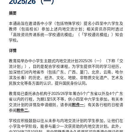
2025/26（一）
摘要
本通函旨在邀请各中小学（包括特殊学校）提名小四至中六学生及
教师（包括校长）参加上述内地交流计划；相关资讯亦同时透过
「高效资讯传递系统—学校通讯模组」（「学校通讯模组」）知会
学校。
详情
教育局举办中小学生主题式内地交流计划2025/26（一）（下称「交
流计划」），目的是配合学校课程，为学生提供不同的学习经历，
加深他们对内地省市（包括广东、广西、厦门、北京、云南、哈尔
滨及长春）的历史、经济、文化、地貌、非物质文化遗产、艺术及
民族文化等各方面的认识，提升国民身份认同。
教育局已委托承办机构于2025/26学年筹办5个广东省以外及4个广东
省以内的行程，为期1至5天不等，供小四至中六学生参加。有关本
交流计划的详情及申请细则，请参阅
附件一
；有关各行程的日程请
参阅
附件二
。
学校应积极鼓励以往从未参与内地交流计划的学生参加，让他们在
小学及中学阶段，能参与最少一次获资助的内地交流计划。此外，
由2024年7月10日起，非中国籍香港永久性居民可向香港中旅证件服